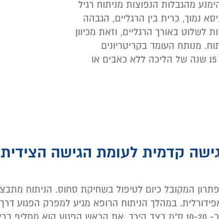
נע מהגבלות הנפוצות מניתוח רגיל
א נמוך, כרית בין הרגליים, הגבהה
ת לשלוט באורך הרגליים, וזאת מכיוון
ח. מנותח העומד בקריטריונים
המתאימים, יוכל ליהנות מלפחות 15 שנה של הליכה ללא כאבים או
ישה קדמית לעומת הגישה הצידית
תרון המקובל כיום לטיפול בשחיקת סחוס. הניתוח מתבצ
דורלית. במהלך הניתוח הרופא מגיע למפרק הפגוע דרך
השרירים, על ידי יצירת חתך של כ- 10-20 ס"מ בצד הירך. את הראש הפגוע הוא מחליף 