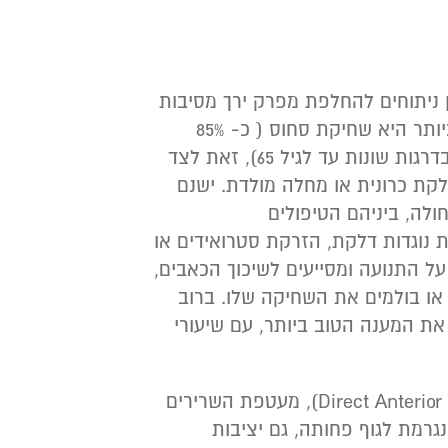
ניתוחים להחלפת מפרק ירך מסיבות
שונות ומגוונות. הסיבה הנפוצה ביותר היא שחיקת סחוס ( כ- 85%
מהאנשים יסבלו משחיקת סחוס בדרגות שונות עד לגיל 65), זאת לצד
לקת כרונית או מחלה מולדת. ישנם
ולה, ביניהם הטיפולים
ת נוגדות דלקת, הזרקת סטרואידים או
על התנועה ומסייעים לשיכוך הכאבים,
ו בולמים את השחיקה שלו. ברוב
את המענה הטוב ביותר, עם שיעורי
ידוע שבגישה קדמית (Direct Anterior Approach), מעטפת השרירים
רמת לגוף פחותה, גם יציבות