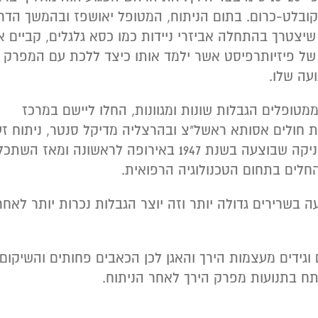
ובלט-כרום. בתום הניתוח, המטופל יאושפז ובהמשך הדר
שיצטרך בהתחלה אביזרי ניידות כמו כסא גלגלים, קביים א
וי של פיזיותרפיסט אשר ילמד אותו כיצד ללכת עם המפרק
עה שלו.
טופלים הגבלות שונות ומגוונות, החלו ליישם במרכז
ת חולים אסותא ראשל"צ ובהרצליה מדיקל סנטר, ניתוח זע
פולשני בגישה קדמית (THA), טכניקה שבוצעה בשנת 1947 באירופה לראשונה ומאז 
לים בתחום הטכנולוגיה הרפואית.
 בשרירים גדולה יותר וזה יוצר הגבלות נכרות יותר לאחר
 וגידים מעצמות הירך והאגן לכן הכאבים פחותים והשיקום
תח בתנועות מפרק הירך לאחר הניתוח.