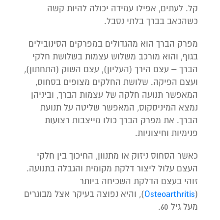
קל. לעתים, אפילו עמידה יכולה להיות קשה
כשהכאב בברך בלתי נסבל.
מפרק הברך הוא מהגדולים במפרקים הסינובילים
בגוף, והוא מורכב משלוש עצמות בשלושת חלקי
הברך – עצם הירך (העליון), עצם השוק (התחתון),
ועצם הפיקה. שלושת החלקים מצופים בסחוס,
המאפשר תנועה חלקה של עצמות הברך, וביניהן
נמצא המיניסקוס, המאפשר שליטה על תנועת
הברך. את מפרק הברך כולו מייצבות רצועות
פנימיות וחיצוניות.
כאשר הסחוס ניזוק או מתנוון, החיכוך בין חלקי
העצם עלול ליצור דלקת מקומית והגבלה בתנועה.
זוהי בעצם הדלקת השכיחה ביותר
(
Osteoarthritis
), והיא נפוצה בעיקר אצל מבוגרים
מעל גיל 60.