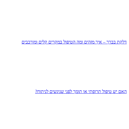
דלקת בברך – איך מזהים ומה הטיפול במקרים קלים ומורכבים
האם יש טיפול תרופתי או תומך לפני שניגשים לניתוח?