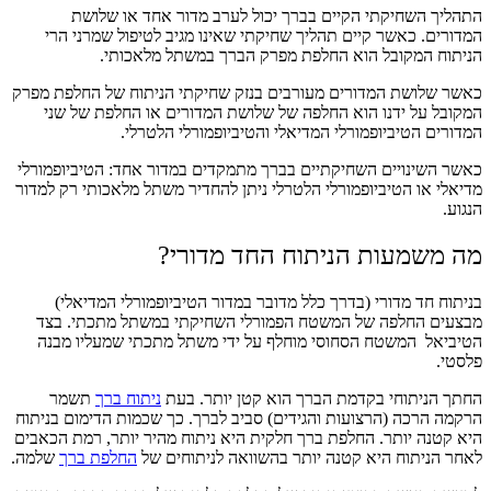
התהליך השחיקתי הקיים בברך יכול לערב מדור אחד או שלושת
המדורים. כאשר קיים תהליך שחיקתי שאינו מגיב לטיפול שמרני הרי
הניתוח המקובל הוא החלפת מפרק הברך במשתל מלאכותי.
כאשר שלושת המדורים מעורבים בנזק שחיקתי הניתוח של החלפת מפרק
המקובל על ידנו הוא החלפה של שלושת המדורים או החלפת של שני
המדורים הטיביופמורלי המדיאלי והטיביופמורלי הלטרלי.
כאשר השינויים השחיקתיים בברך מתמקדים במדור אחד: הטיביופמורלי
מדיאלי או הטיביופמורלי הלטרלי ניתן להחדיר משתל מלאכותי רק למדור
הנגוע.
מה משמעות הניתוח החד מדורי?
בניתוח חד מדורי (בדרך כלל מדובר במדור הטיביופמורלי המדיאלי)
מבצעים החלפה של המשטח הפמורלי השחיקתי במשתל מתכתי. בצד
הטיביאל המשטח הסחוסי מוחלף על ידי משתל מתכתי שמעליו מבנה
פלסטי.
החתך הניתוחי בקדמת הברך הוא קטן יותר. בעת
ניתוח ברך
תשמר
הרקמה הרכה (הרצועות והגידים) סביב לברך. כך שכמות הדימום בניתוח
היא קטנה יותר. החלפת ברך חלקית היא ניתוח מהיר יותר, רמת הכאבים
לאחר הניתוח היא קטנה יותר בהשוואה לניתוחים של
החלפת ברך
שלמה.