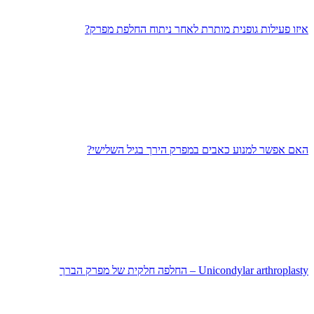
איזו פעילות גופנית מותרת לאחר ניתוח החלפת מפרק?
האם אפשר למנוע כאבים במפרק הירך בגיל השלישי?
Unicondylar arthroplasty – החלפה חלקית של מפרק הברך