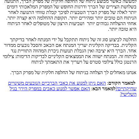
למעשה כאשר מבוצע ניתוח של החלפה חלקית של מפרק הברך, התנועה
בשלושת הצירים של הברך ודרגות החופש של המפרק המלאכותי דומים
יותר לאלה של מפרק הברך הטבעית לפיכך קבלת טווחי התנועה לאחר
הניתוח הם טובים יותר ומהירים יותר. תקופת ההחלמה היא קצרה יותר.
אחוזי ההצלחה גבוהים יותר ושביעות הרצון של מטופלים לאחר הניתוח
היא טובה יותר.
החלטה לביצוע סוג זה של ניתוח תתקבל על ידי המנתח לאחר בדיקתך
הקלינית. בבדיקה הקלינית יעריך המנתח אם הכאב והסבל נובעים ממדור
אחד. הברך היא יציבה ואין הגבלת תנועות ניכרת המהווה התוויית נגד
לניתוח זה. המנתח ישווה את הממצאים הקליניים לבדיקות הדימות: צילומי
הרנטגן כולל צילומי סטרס על ויעריך את התאמתך לניתוח
אנחנו מאחלים לך הצלחה בניתוח של החלפה חלקית של מפרק הברך.
למאמר הקודם
:
האם ניתן למנוע את כאבי הברכיים הנובעים משינויים
שחיקתיים?
למאמר הבא
:
האם אפשר למנוע כאבים במפרק הירך בגיל
השלישי?