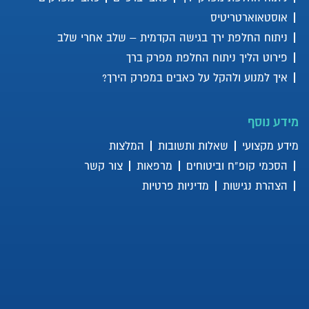
אוסטאוארטריטיס
דלקת בברך – איך מזהים ומה
הטיפול במקרים קלים ומורכבים
ניתוח החלפת ירך בגישה הקדמית – שלב אחרי שלב
פירוט הליך ניתוח החלפת מפרק ברך
איך למנוע ולהקל על כאבים במפרק הירך?
האם יש טיפול תרופתי או תומך
לפני שניגשים לניתוח?
מידע נוסף
מידע מקצועי
שאלות ותשובות
המלצות
איזו פעילות גופנית מותרת לאחר
הסכמי קופ”ח וביטוחים
מרפאות
צור קשר
ניתוח החלפת מפרק?
הצהרת נגישות
מדיניות פרטיות
האם אפשר למנוע כאבים
במפרק הירך בגיל השלישי?
Unicondylar arthroplasty –