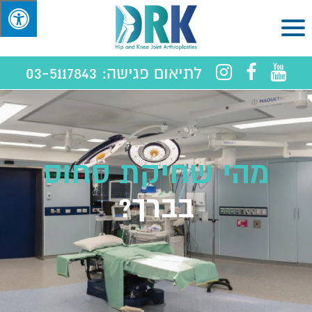
לתיאום פגישה:
03-5117843
מהי שחיקת סחוס
בברך?