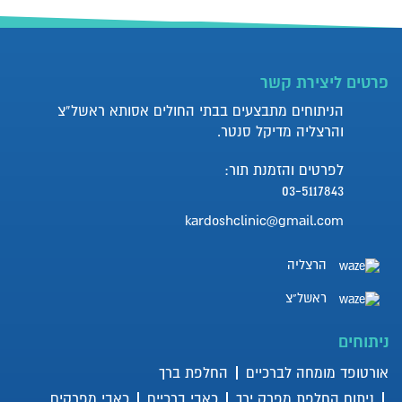
דלקות מפרקים: אבחון וטיפול
פרטים ליצירת קשר
הניתוחים מתבצעים בבתי החולים אסותא ראשל”צ
והרצליה מדיקל סנטר.
למה מומלץ ליטול מדללי דם
לאחר ניתוח החלפת מפרק?
לפרטים והזמנת תור:
03-5117843
kardoshclinic@gmail.com
החלפת ברך רובוטית
הרצליה
ראשל"צ
מהי שחיקת סחוס בברך?
ניתוחים
אורטופד מומחה לברכיים
החלפת ברך
ניתוח החלפת מפרק ירך
כאבי ברכיים
כאבי מפרקים