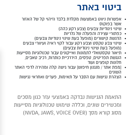
ביטוי באתר
אפשרות ניווט באמצעות מקלדת בלבד וזיהוי קל של האזור
אשר בפוקוס
שינוי ניגודיות צבעים (צבע רקע כהה)
כפתורי עצירה והפעלה של גלריות
הדגשת קישורים (מופעל בעת שינוי ניגודיות צבעים)
שינוי צבע טקסט וצבע רקע עבור לקוי ראיה ועיוורי צבעים
(מופעל בעת שינוי ניגודיות צבעים)
תיאור טקסטואלי לתמונות ואייקונים עבור טכנולוגיות מסייעות
הנגשת תפריטים, טפסים, היררכיית כותרות, רכיב טאבים,
חלונות קופצים ועוד
[מפת אתר / מנגנון חיפוש] עבור גישה קלה ומהירה לדפי האתר
השונים
הצהרת נגישות עם הסבר על תאימות, פערים ואחראי נגישות
התאמת הנגישות נבדקה באמצעי עזר כגון מסכים
ומכשירים שונים, וכללה שימוש טכנולוגיות מסייעות
מסוג קורא מסך (NVDA, JAWS, VOICE OVER
)