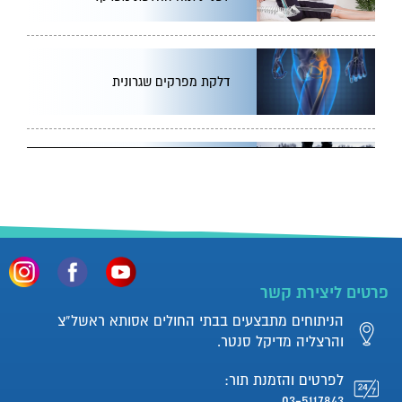
דלקת מפרקים שגרונית
כאבים ברגליים
דלקות מפרקים: אבחון וטיפול
פרטים ליצירת קשר
הניתוחים מתבצעים בבתי החולים אסותא ראשל”צ
והרצליה מדיקל סנטר.
למה מומלץ ליטול מדללי דם
לאחר ניתוח החלפת מפרק?
לפרטים והזמנת תור:
03-5117843