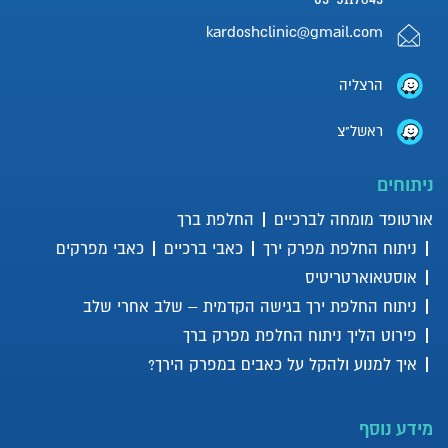
kardoshclinic@gmail.com
החלפת ברך רובוטית
הרצליה
ראשל"צ
מהי שחיקת סחוס בברך?
ניתוחים
אורטופד מומחה לברכיים
החלפת ברך
ניתוח החלפת מפרק ירך
כאבי ברכיים
כאבי מפרקים
דלקת בברך – איך מזהים ומה
אוסטאוארטריטיס
הטיפול במקרים קלים ומורכבים
ניתוח החלפת ירך בגישה הקדמית – שלב אחרי שלב
פירוט הליך ניתוח החלפת מפרק ברך
האם יש טיפול תרופתי או תומך
איך למנוע ולהקל על כאבים במפרק הירך?
לפני שניגשים לניתוח?
מידע נוסף