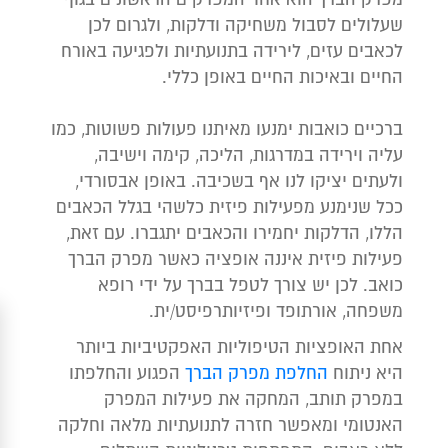
שעלולים לסבול משחיקה ודלקות, ולגרום לכן
לכאבים עזים, לירידה בתנועתיות ולפגיעה באורח
החיים ובאיכות החיים באופן כללי.
ברכיים כואבות ימנעו מאיתנו פעולות פשוטות, כמו
עליה וירידה במדרגות, הליכה, קימה וישיבה,
ולעתים יציקו לנו אף בשכיבה. באופן אבסורדי,
ככל שנימנע מפעילות פיזית כלשהי בגלל הכאבים
הללו, הדלקות יחמירו והכאבים יתגברו. עם זאת,
פעילות פיזית איננה אופציה כאשר מפרק הברך
כואב. לכן יש צורך לטפל בברך על ידי רופא
משפחה, אורתופד ופיזיותרפיסט/ית.
אחת האופציות הטיפוליות האפקטיביות ביותר
היא ניתוח
החלפת מפרק הברך
הפגוע והחלפתו
במפרק תותב, המחקה את פעילות המפרק
האנטומי ומאפשר חזרה לתנועתיות מלאה וחלקה