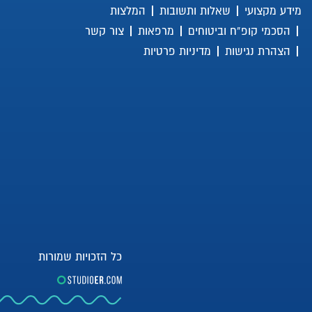
מידע מקצועי
שאלות ותשובות
המלצות
איזו פעילות גופנית מותרת לאחר
ניתוח החלפת מפרק?
הסכמי קופ”ח וביטוחים
מרפאות
צור קשר
הצהרת נגישות
מדיניות פרטיות
האם אפשר למנוע כאבים
במפרק הירך בגיל השלישי?
Unicondylar arthroplasty –
החלפה חלקית של מפרק הברך
האם ניתן למנוע את כאבי
הברכיים הנובעים משינויים
שחיקתיים?
כל הזכויות שמורות
כאבי מפרקים וכאבי ברכיים –
מתי הגיע הזמן לראות רופא