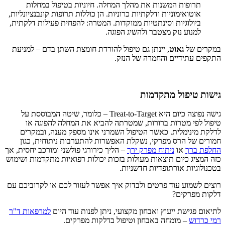
תרופות המשנות את מהלך המחלה. חיוניות בטיפול במחלות
אוטואימוניות ודלקתיות כרוניות. הן כוללות תרופות קונבנציונליות,
ביולוגיות וסינתטיות ממוקדות. המטרה: להפחית פעילות דלקתית,
למנוע נזק מצטבר ולהשיג הפוגה.
במקרים של
גאוט
, יינתן גם טיפול להורדת חומצת השתן בדם – למניעת
התקפים עתידיים והחמרה של הנזק.
גישות טיפול מתקדמות
גישה נפוצה כיום היא Treat-to-Target – כלומר, שיטה המבוססת על
טיפול לפי מטרות ברורות, שמטרתה להביא את המחלה להפוגה או
לדלקת מינימלית. כאשר הטיפול השמרני אינו מספק מענה, ובמקרים
חמורים של הרס מפרקי, נשקלת האפשרות להתערבות ניתוחית, כגון
החלפת ברך
או
ניתוח מפרק ירך
– הליך כירורגי פולשני ומורכב יחסית, אך
כזה המציג כיום תוצאות מעולות בזכות יכולות רפואיות מתקדמות ושימוש
בטכנולוגיות אורתופדיות חדשניות.
רוצים לשמוע עוד פרטים ולבדוק איך אפשר לעזור לכם או לקרוביכם עם
דלקות מפרקים?
לתיאום פגישת ייעוץ ואבחון מקצועי, ניתן לפנות עוד היום
למרפאות ד"ר
רמי כרדוש
– מומחה באבחון וטיפול בדלקות מפרקים.