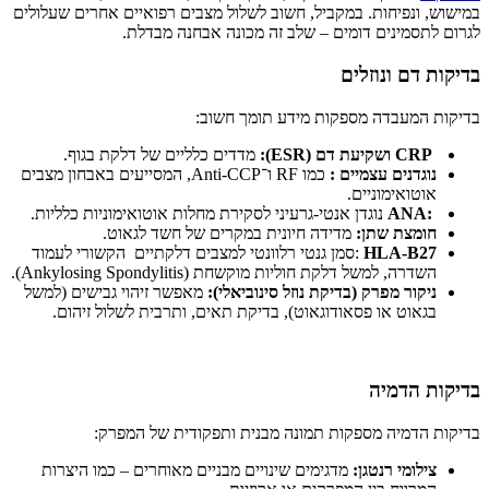
במישוש, ונפיחות. במקביל, חשוב לשלול מצבים רפואיים אחרים שעלולים
לגרום לתסמינים דומים – שלב זה מכונה אבחנה מבדלת.
בדיקות דם ונוזלים
בדיקות המעבדה מספקות מידע תומך חשוב:
CRP
ושקיעת דם
(ESR):
מדדים כלליים של דלקת בגוף.
נוגדנים עצמיים
:
כמו RF ו־Anti-CCP, המסייעים באבחון מצבים
אוטואימוניים.
:ANA
נוגדן אנטי-גרעיני לסקירת מחלות אוטואימוניות כלליות.
חומצת שתן
:
מדידה חיונית במקרים של חשד לגאוט.
HLA-B27
:סמן גנטי רלוונטי למצבים דלקתיים הקשורי לעמוד
השדרה, למשל דלקת חוליות מוקשחת (Ankylosing Spondylitis).
ניקור מפרק (בדיקת נוזל סינוביאלי)
:
מאפשר זיהוי גבישים (למשל
בגאוט או פסאודוגאוט), בדיקת תאים, ותרבית לשלול זיהום.
בדיקות הדמיה
בדיקות הדמיה מספקות תמונה מבנית ותפקודית של המפרק:
צילומי רנטגן
:
מדגימים שינויים מבניים מאוחרים – כמו היצרות