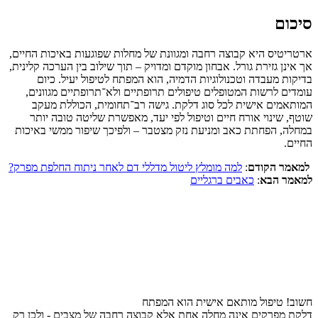
סיכום
ארטריטיס היא קבוצה רחבה ומגוונת של מחלות שפוגעות באיכות החיים,
אך אינן גזירת גורל. אבחון מוקדם ומדויק – תוך שילוב בין הערכה קלינית,
בדיקות מעבדה וטכנולוגיות הדמיה, הוא המפתח לטיפול יעיל. כיום
עומדים לרשות המטופלים טיפולים תרופתיים ולא־תרופתיים מגוונים,
המותאמים אישית לכל סוג דלקת. גישה רב־תחומית, הכוללת מעקב
שוטף, שינוי אורח חיים וטיפול לפי יעד, מאפשרת שליטה טובה יותר
במחלה, הפחתת כאב ומניעת נזק מצטבר – ולפיכך שיפור ממשי באיכות
החיים.
למאמר הקודם
:
למה מומלץ ליטול מדללי דם לאחר ניתוח החלפת מפרק?
למאמר הבא
:
כאבים ברגליים
חשוב! טיפול מותאם אישית הוא המפתח
דלקת מפרקים אינה מחלה אחת אלא קבוצה רחבה של מצבים - ולכן רק