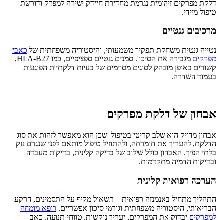
דלקת מפרקים זיהומית נגרמת מחדירת חיידק ישירה למפרק ודורשת
טיפול מיידי.
מרכיבים גנטיים
נטייה גנטית משחקת תפקיד משמעותי, והיסטוריה משפחתית של
כאבי
מפרקים
מגבירה את הסיכון. סמנים גנטיים ספציפיים, כמו HLA-B27,
קשורים באופן מובהק לסוגים מסוימים של בעיות דלקתיות הפוגעות
בעמוד השדרה.
אבחון של דלקת מפרקים
אבחון מדויק הוא שלב קריטי בטיפול, שכן הוא מאפשר לזהות את סוג
הדלקת, להעריך את חומרתה, ולהתחיל טיפול מותאם לפני שנגרם נזק
בלתי הפיך. האבחון כולל שילוב של בדיקה קלינית, בדיקות מעבדה
ובדיקות הדמיה מתקדמות.
הערכה רפואית קלינית
התהליך מתחיל באנמנזה רפואית – תשאול מקיף על התסמינים, הרקע
הבריאותי, היסטוריה משפחתית וגורמי סיכון אפשריים.
רופא מומחה
למפרקים
יבדוק את המפרקים, יעריך נוקשות, טווחי תנועה, כאב