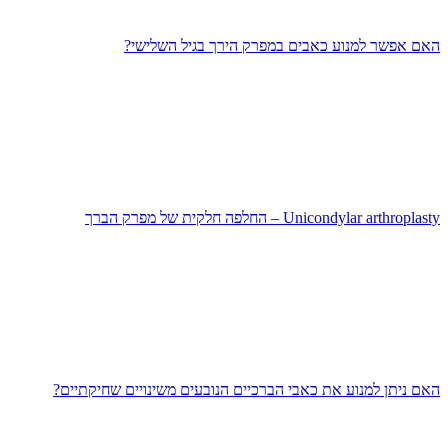
האם אפשר למנוע כאבים במפרק הירך בגיל השלישי?
Unicondylar arthroplasty – החלפה חלקית של מפרק הברך
האם ניתן למנוע את כאבי הברכיים הנובעים משינויים שחיקתיים?