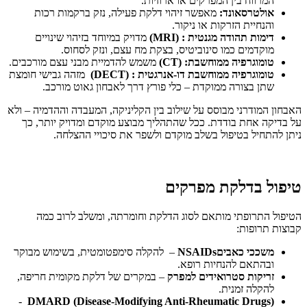
המרווח בין המפרקים או ארוזיות.
אולטרסאונד
:
מאפשר זיהוי דלקת פעילה, נזק ברקמות רכות
והנחיית הזרקות או ניקור.
דימות תהודה מגנטית
: (MRI)
מדויק במיוחד בזיהוי שינויים
מוקדמים כמו סינוביטיס, בצקת מח עצם, ונזק לסחוס.
טומוגרפיה ממוחשבת
: (CT)
משמש להדמיית מבני עצם מורכבים.
טומוגרפיה ממוחשבת דו-אנרגטית
: (DECT)
מזהה גבישי חומצת
שתן בצורה ממוקדת – כלי פורץ דרך לאבחון גאוט מורכב.
האבחון המודרני מבוסס על שילוב בין הקליניקה, המעבדה וההדמיה – ולא
על בדיקה אחת בודדת. ככל שהתהליך מבוצע מוקדם ומדויק יותר, כך
ניתן להתחיל בטיפול בשלב מוקדם ולשפר את סיכויי ההצלחה.
טיפול בדלקת מפרקים
הטיפול התרופתי מותאם לסוג הדלקת וחומרתה, ומשלב לרוב כמה
קבוצות תרופות:
משככי כאבים
NSAIDs
– להקלה סימפטומטית, בשימוש מבוקר
ובהתאם להנחיות רופא.
זריקות סטרואידים למפרק
– במקרים של דלקת מקומית חריפה,
להקלה זמנית.
-
DMARD (Disease-Modifying Anti-Rheumatic Drugs)