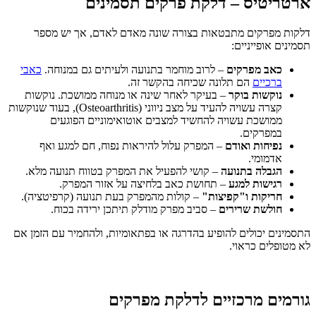
ארטריטיס – דלקת פרקים תסמינים
דלקות מפרקים מתבטאות בצורה שונה מאדם לאדם, אך יש מספר
תסמינים אופייניים:
כאב מפרקים
– לרוב מוחמר בתנועה ולעיתים גם במנוחה.
כאבי
ברכיים
הם תלונה שכיחה בהקשר זה.
נוקשות בוקר
– בעיקר לאחר שינה או מנוחה ממושכת. נוקשות
קצרה עשויה להעיד על מצב ניווני (Osteoarthritis), בעוד שנוקשות
ממושכת עשויה להחשיד למצבים אוטואימוניים הפוגעים
במפרקים.
נפיחות ואודם
– המפרק עלול להיראות נפוח, חם למגע ואף
אדמומי.
הגבלה בתנועה
– קושי להפעיל את המפרק בטווח תנועה מלא.
רגישות למגע
– תחושת כאב בלחיצה על אזור המפרק.
חריקות ו"קפיצות
"
– קולות מהמפרק בעת תנועה (קרפיטציה).
חולשת שרירים
– סביב מפרק מודלק תיתכן ירידה בכוח.
התסמינים יכולים להופיע בהדרגה או בפתאומיות, ולהחמיר עם הזמן אם
לא מטופלים כראוי.
גורמים מרכזיים לדלקת מפרקים