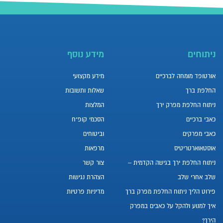
ניתוחים
מידע נוסף
אורטופד מומחה לברכיים
מידע מקצועי
החלפת ברך
שאלות ותשובות
ניתוח החלפת מפרק ירך
המלצות
כאבי ברכיים
הסכמי קופ”ח
כאבי מפרקים
וביטוחים
אוסטאוארטריטיס
מרפאות
ניתוח החלפת ירך בגישה הקדמית –
צור קשר
שלב אחרי שלב
הצהרת נגישות
פירוט הליך ניתוח החלפת מפרק ברך
מדיניות פרטיות
איך למנוע ולהקל על כאבים במפרק
הירך?