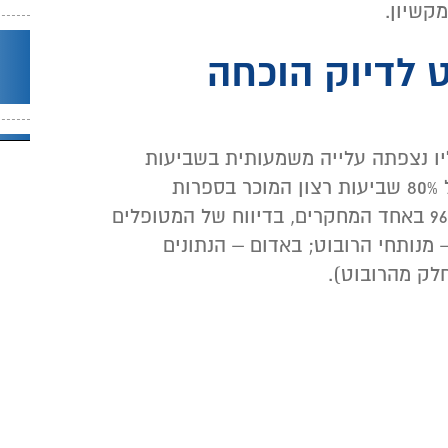
קשיון.
 לדיוק הוכחה
יו נצפתה עלייה משמעותית בשביעות
הרצון של המנותחים: מסדר הגודל של 80% שביעות רצון המוכר בספרות
הרפואית ובקליניקה – לרמות של 96.5% באחד המחקרים, בדיווח של המטופלים
מנותחי הרובוט; באדום – הנתונים