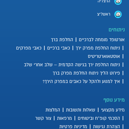
הרצליה
ראשל"צ
מהי שחיקת סחוס בברך?
ניתוחים
אורטופד מומחה לברכיים
החלפת ברך
ניתוח החלפת מפרק ירך
כאבי ברכיים
כאבי מפרקים
דלקת בברך – איך מזהים ומה
אוסטאוארטריטיס
הטיפול במקרים קלים ומורכבים
ניתוח החלפת ירך בגישה הקדמית – שלב אחרי שלב
פירוט הליך ניתוח החלפת מפרק ברך
האם יש טיפול תרופתי או תומך
איך למנוע ולהקל על כאבים במפרק הירך?
לפני שניגשים לניתוח?
מידע נוסף
מידע מקצועי
שאלות ותשובות
המלצות
איזו פעילות גופנית מותרת לאחר
ניתוח החלפת מפרק?
הסכמי קופ”ח וביטוחים
מרפאות
צור קשר
הצהרת נגישות
מדיניות פרטיות