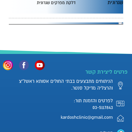
דלקת מפרקים שגרונית
כאבים ברגליים
דלקות מפרקים: אבחון וטיפול
פרטים ליצירת קשר
הניתוחים מתבצעים בבתי החולים אסותא ראשל”צ
והרצליה מדיקל סנטר.
למה מומלץ ליטול מדללי דם
לאחר ניתוח החלפת מפרק?
לפרטים והזמנת תור:
03-5117843
kardoshclinic@gmail.com
החלפת ברך רובוטית