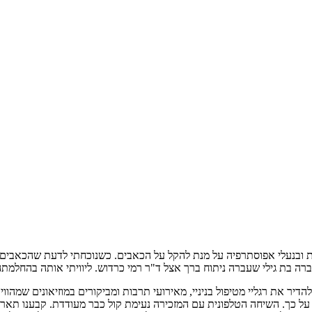
 נעזרתי בזריקות ובנעלי אפוסתרפיה על מנת להקל על הכאבים. כשנוכחתי לדעת שה
רה בת גילי שעברה ניתוח ברך אצל ד"ר רמי כרדוש. ליוויתי אותה בהחלמתה 
הדיר את רגליי מטיפול בניניי, מאירועי תרבות ומביקורים במוזיאונים שמה
ל כך. השיחה הטלפונית עם המזכירה נעימת קול כבר מעודדת. קבענו תארי