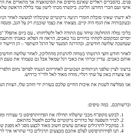
פנים, בהסברים ראליים שאינם מייפים את הסיטואציה אך מתארים את התוצ
אישי ועם חברי החדש: הליכון. ביקשתי מבתי לישון עמי בלילה הראשון שלא
לא ידעתי שאיני סובלת חומרי רגיעה נרקוטיים שקיבלתי למעשה לאחר הנית
ובעקבותיה את הגוף היה קיים. מצאתי את כצמי שוכבת רק על הגב, ומנסה
בליבי גמלה ההחלטה שיחד עם התודה לאל ולשליחותו , עם ביום אתפלל "מודה
יומיים ובמקומם לקחתי כדורים נגד כאבים, הראה זה הפלא: כאבתי והתעמל
שנמשכה שלושה חודשים, ובהדרגה המנעד של הרגל השתפר – הן היישור והן 
לאחר חודש וחצי הרגשתי בטוחה להתנתק מההליכון, לאחר שלושה חודשים בי
אותם כאבים. עדיין זכרתי את כאבי רגל שמאל אבל גם טעמתי את טעם ההח
ברצוני לציין שלפני הניתוחים ושבועיים לאחריהם הגעתי לפרופ' נחום הל
אני צועדת באון על שתי רגליי, מודה מאוד לאל ולד"ר כרדוש.
אני ממליצה לשנות את איכות החיים שלכם בעזרת ידי הזהב שלו, הצוות הנפ
וברשותכם, כמה טיפים:
לבקש מקופ"ח מכבי שישלחו תחילה את הפיזיותרפיסט כי עצותיו ומהל
לברר השפעה של כדורים נרקוטיים עליכם ולפעול בהתאם.
במקביל לתרגילים שאתם עושים חשוב מאוד לבצע מסג' לא מפנק שי
תנו לפיזיותרפיסט לצלם אתכם מבצעים תרגילים כדי שתראו איך לתר