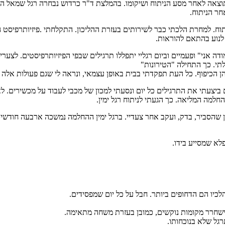
אה לאחר מסע הניתוח ושיקומו. בהמלצת ד"ר כרדוש נבחרה רגל שמאל המציק
חר הניתוח.
וח. למחרת הלכתי כבר לשירותים בעזרת ההליכון. התקלחתי .פיזיותרפיסט ה
 לנוע בהתאם להוראות.
 אני" ופעמיים וביום רגליי יתפללו תרגילים שבפי הפיזיותרפיסטים. לצערי,
תי. כך התחילה "הטירונות"
הכיפוף. כל העת תפקדתי בבית באופן עצמאי, ונראה לי שגם פעולות אלה סי
צעתי את התרגילים כל יום ונסעתי למכון של מכבי לעבוד על מכשירים. לא
למה המליאה. כך הגעתי לניתוח רגל ימין.
פרין שהסביר, בדק, ועקב אחר צעדיי. ברגל ימין ההחלמה נמשכה ארבעה חודש
לא שמסייע בידו.
כיו הם הדחופים ביותר. חבל על כל יום שמפסידים.
שחרר מקומות נוקשים, כמובן בעזרת משחה מתאימה.
גל שלא בנוכחותו.